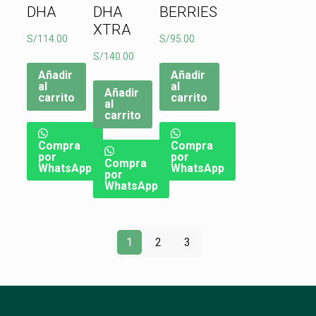
DHA
DHA
BERRIES
XTRA
S/
114.00
S/
95.00
S/
140.00
Añadir
Añadir
al
al
Añadir
carrito
carrito
al
carrito
Compra
Compra
por
por
Compra
WhatsApp
WhatsApp
por
WhatsApp
1
2
3