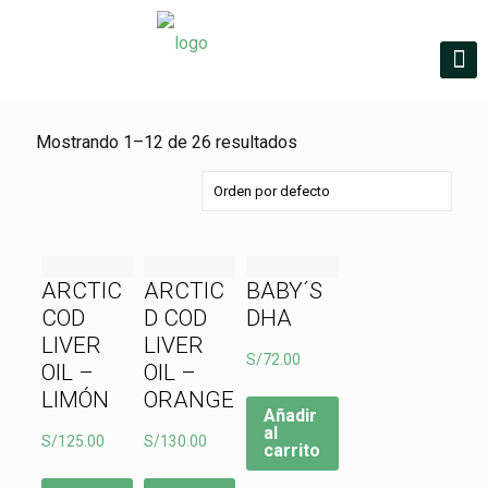
Mostrando 1–12 de 26 resultados
ARCTIC
ARCTIC
BABY´S
COD
D COD
DHA
LIVER
LIVER
S/
72.00
OIL –
OIL –
LIMÓN
ORANGE
Añadir
al
S/
125.00
S/
130.00
carrito